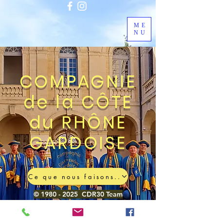
ME
NU
COMPAGNIE
de la CÔTE
du RHÔNE
GARDOISE
Ce que nous faisons..
©
1980 - 2025
CDR30 Team